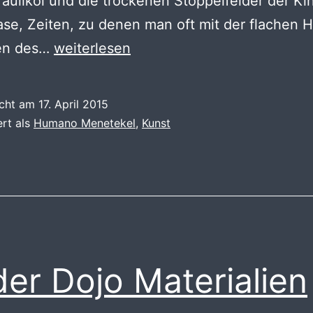
auliköl und die trockenen Stoppelfelder der Ki
ase, Zeiten, zu denen man oft mit der flachen 
Humano
ten des…
weiterlesen
Menetekel
und
icht am
17. April 2015
die
ert als
Humano Menetekel
,
Kunst
Wasser
von
Schelde
er Dojo Materialien