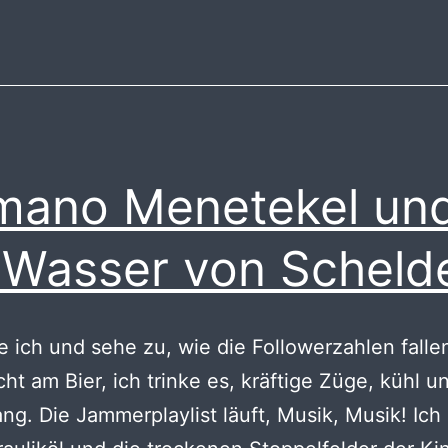
vo
Wi
Sc
Bo
ano Menetekel un
 Wasser von Scheld
ze ich und sehe zu, wie die Followerzahlen fallen
cht am Bier, ich trinke es, kräftige Züge, kühl un
ng. Die Jammerplaylist läuft, Musik, Musik! Ich