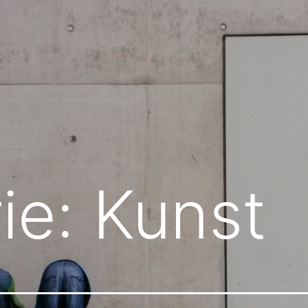
ie:
Kunst