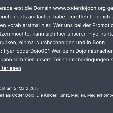
erade erst die Domain www.coderdojobn.org ge
noch nichts am laufen habe, veröffentliche ich
ien vorab erstmal hier. Wer uns bei der Promoti
tzen möchte, kann sich hier unseren Flyer runt
drucken, einmal durchschneiden und in Bonn
n: flyer_coderDojo001 Wer beim Dojo mitmache
 kann sich hier unsere Teilnahmebedingungen 
der
iterlesen
jo
terialien
icht am
3. März 2015
ert als
Coder Dojo
,
Die Kinder
,
Kunst
,
Medien
,
Medienkomp