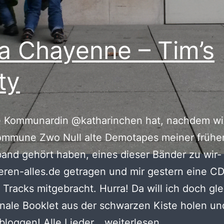
a Chayenne – Tim’s
ty
be Kommunardin @katharinchen hat, nachdem wir
Kommune Zwo Null alte Demotapes meiner frühe
and gehört haben, eines dieser Bänder zu wir-
sieren-alles.de getragen und mir gestern eine C
n Tracks mitgebracht. Hurra! Da will ich doch gl
inale Booklet aus der schwarzen Kiste holen un
Quia
rbloggen! Alle Lieder…
weiterlesen