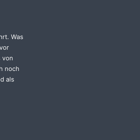
hrt. Was
vor
s von
ch noch
d als
kering
rkshop
r
nold-