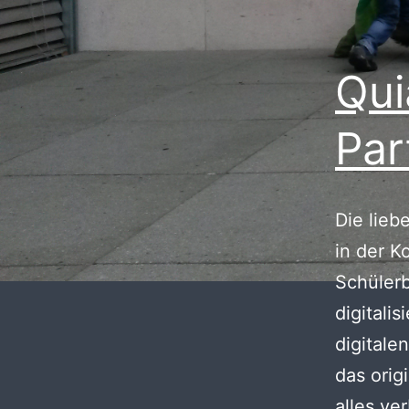
Qui
Par
Die lie
in der 
Schülerb
digitali
digitale
das orig
alles ve