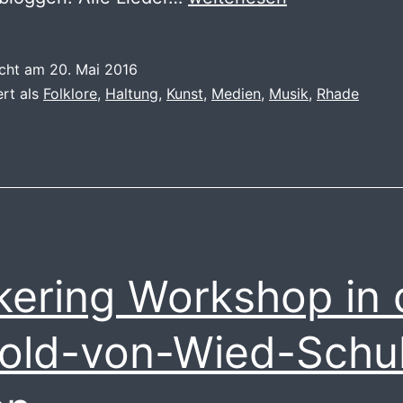
Chayenne
–
icht am
20. Mai 2016
Tim’s
ert als
Folklore
,
Haltung
,
Kunst
,
Medien
,
Musik
,
Rhade
Party
kering Workshop in 
old-von-Wied-Schu