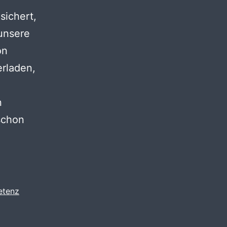
sichert,
 unsere
on
erladen,
n
schon
etenz