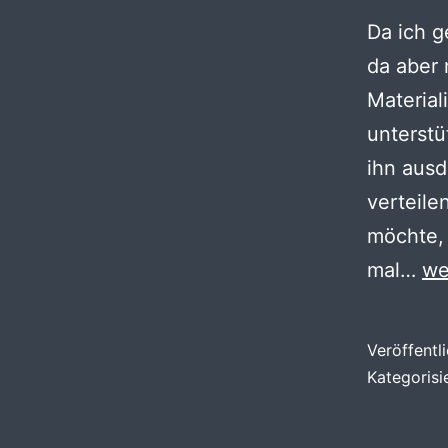
Da ich g
da aber 
Material
unterstü
ihn aus
verteile
möchte,
Co
mal…
we
Do
Ma
Veröffentl
Kategorisi