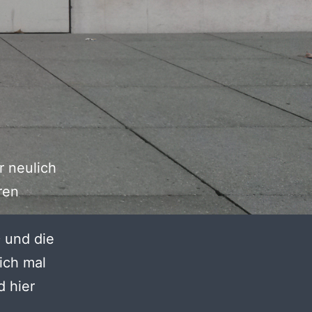
 neulich
ren
D und die
eich mal
d hier