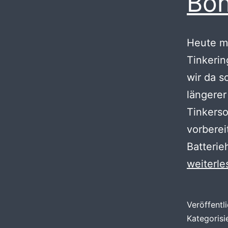
Bo
Heute mo
Tinkeri
wir da s
längerer
Tinkerso
vorberei
Batterie
weiterle
Veröffentl
Kategorisi