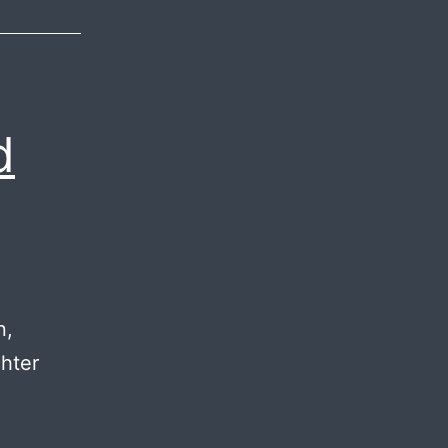
d
n,
hter