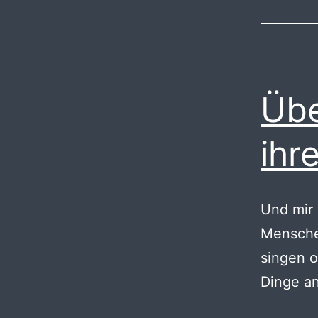
Übe
ihr
Und mir 
Menschen
singen 
Dinge a