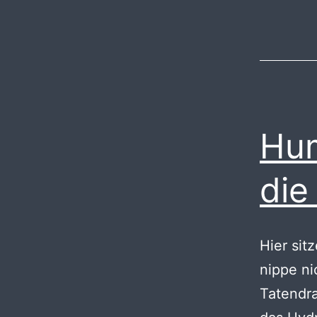
Hum
die
Hier sit
nippe ni
Tatendra