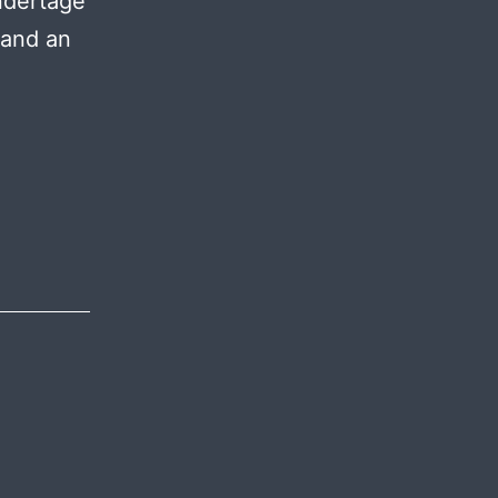
ndertage
Hand an