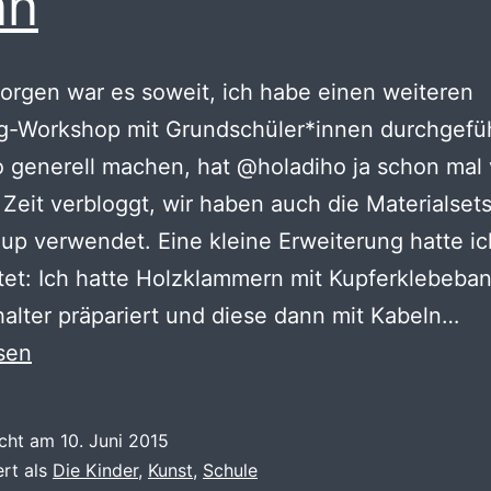
nn
rgen war es soweit, ich habe einen weiteren
ng-Workshop mit Grundschüler*innen durchgefü
o generell machen, hat @holadiho ja schon mal 
 Zeit verbloggt, wir haben auch die Materialset
up verwendet. Eine kleine Erweiterung hatte i
tet: Ich hatte Holzklammern mit Kupferklebeban
Tin
halter präpariert und diese dann mit Kabeln…
Wo
sen
in
de
icht am
10. Juni 2015
Ar
ert als
Die Kinder
,
Kunst
,
Schule