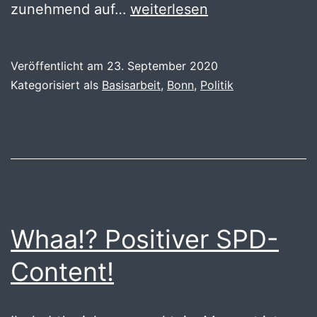
Wahlaufruf
zunehmend auf…
weiterlesen
für
Katja
Veröffentlicht am
23. September 2020
Dörner
Kategorisiert als
Basisarbeit
,
Bonn
,
Politik
Whaa!? Positiver SPD-
Content!