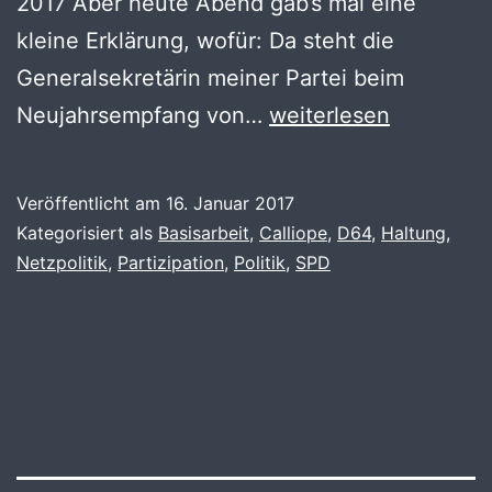
2017 Aber heute Abend gab’s mal eine
kleine Erklärung, wofür: Da steht die
Generalsekretärin meiner Partei beim
Geschwindigkeit
Neujahrsempfang von…
weiterlesen
der
Bewegung
Veröffentlicht am
16. Januar 2017
Kategorisiert als
Basisarbeit
,
Calliope
,
D64
,
Haltung
,
Netzpolitik
,
Partizipation
,
Politik
,
SPD