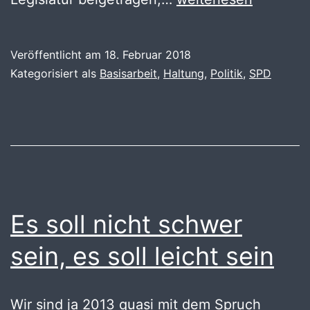
so’n
Alexander
Veröffentlicht am
18. Februar 2018
der
Kategorisiert als
Basisarbeit
,
Haltung
,
Politik
,
SPD
Große
einfach
mal
Schwert
raus
und
Es soll nicht schwer
gordischen
sein, es soll leicht sein
Knoten
kaputthauen
Wir sind ja 2013 quasi mit dem Spruch