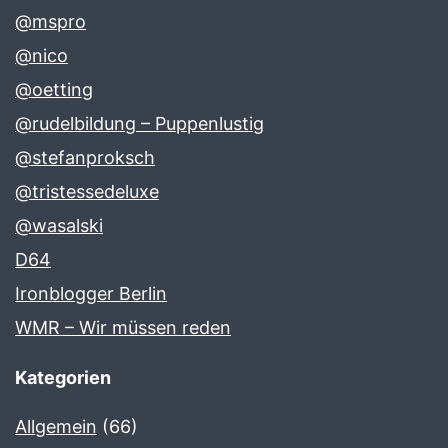
@mspro
@nico
@oetting
@rudelbildung – Puppenlustig
@stefanproksch
@tristessedeluxe
@wasalski
D64
Ironblogger Berlin
WMR – Wir müssen reden
Kategorien
Allgemein
(66)