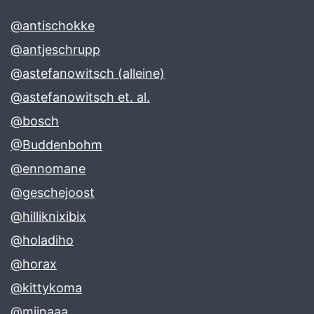
@antischokke
@antjeschrupp
@astefanowitsch (alleine)
@astefanowitsch et. al.
@bosch
@Buddenbohm
@ennomane
@geschejoost
@hilliknixibix
@holadiho
@horax
@kittykoma
@miinaaa