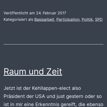
übrig
bleibt
Veröffentlicht am
24. Februar 2017
von
Kategorisiert als
Basisarbeit
,
Partizipation
,
Politik
,
SPD
einem
Wahlprogramm
Raum und Zeit
Jetzt ist der Kehllappen-elect also
Präsident der USA und just gestern oder so
ist in mir eine Erkenntnis gereift, die ebenso