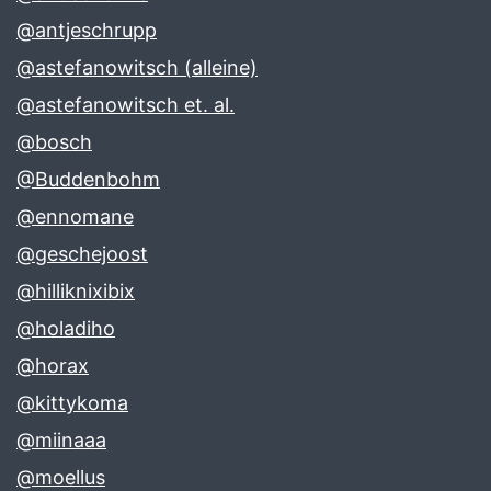
@antjeschrupp
@astefanowitsch (alleine)
@astefanowitsch et. al.
@bosch
@Buddenbohm
@ennomane
@geschejoost
@hilliknixibix
@holadiho
@horax
@kittykoma
@miinaaa
@moellus