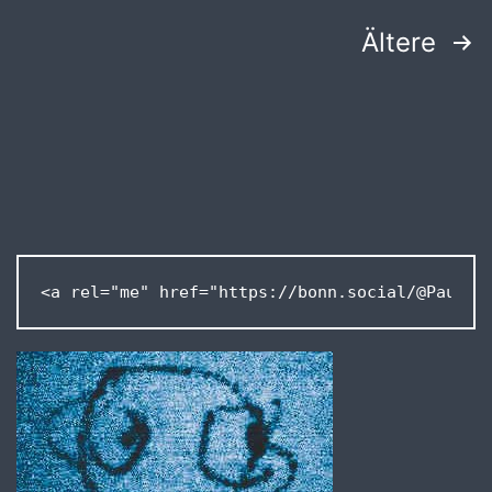
Seitennummerierung
Ältere
der
Beiträge
<a rel="me" href="https://bonn.social/@Pausan