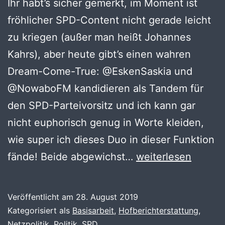
Ihr habt’s sicher gemerkt, im Moment ist
fröhlicher SPD-Content nicht gerade leicht
zu kriegen (außer man heißt Johannes
Kahrs), aber heute gibt’s einen wahren
Dream-Come-True: @EskenSaskia und
@NowaboFM kandidieren als Tandem für
den SPD-Parteivorsitz und ich kann gar
nicht euphorisch genug in Worte kleiden,
wie super ich dieses Duo in dieser Funktion
Whaa!?
fände! Beide abgewichst…
weiterlesen
Positiver
SPD-
Veröffentlicht am
28. August 2019
Content!
Kategorisiert als
Basisarbeit
,
Hofberichterstattung
,
Netzpolitik
,
Politik
,
SPD