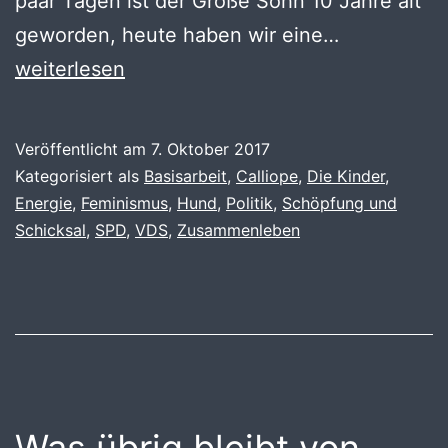
paar Tagen ist der Große Sohn 10 Jahre alt
Wirkungen
geworden, heute haben wir eine…
weiterlesen
Veröffentlicht am
7. Oktober 2017
Kategorisiert als
Basisarbeit
,
Calliope
,
Die Kinder
,
Energie
,
Feminismus
,
Hund
,
Politik
,
Schöpfung und
Schicksal
,
SPD
,
VDS
,
Zusammenleben
Was übrig bleibt von