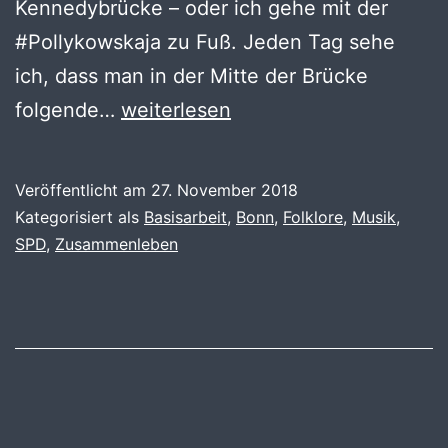
Kennedybrücke – oder ich gehe mit der
#Pollykowskaja zu Fuß. Jeden Tag sehe
ich, dass man in der Mitte der Brücke
Sur
folgende…
weiterlesen
le
pont
Veröffentlicht am
27. November 2018
de
Kategorisiert als
Basisarbeit
,
Bonn
,
Folklore
,
Musik
,
Bonn
SPD
,
Zusammenleben