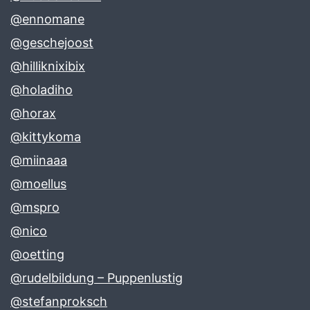
@ennomane
@geschejoost
@hilliknixibix
@holadiho
@horax
@kittykoma
@miinaaa
@moellus
@mspro
@nico
@oetting
@rudelbildung – Puppenlustig
@stefanproksch