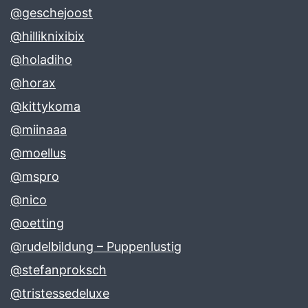
@geschejoost
@hilliknixibix
@holadiho
@horax
@kittykoma
@miinaaa
@moellus
@mspro
@nico
@oetting
@rudelbildung – Puppenlustig
@stefanproksch
@tristessedeluxe