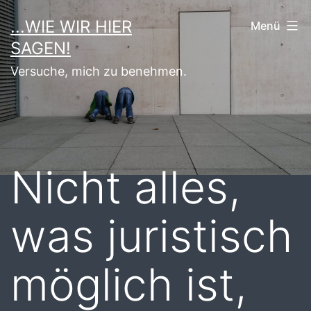
Zum
...WIE WIR HIER
Menü
Inhalt
SAGEN!
springen
Versuche, mich zu benehmen.
Nicht alles,
was juristisch
möglich ist,