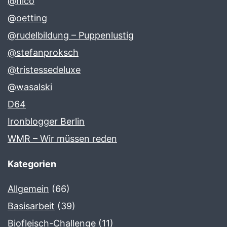
@nico
@oetting
@rudelbildung – Puppenlustig
@stefanproksch
@tristessedeluxe
@wasalski
D64
Ironblogger Berlin
WMR – Wir müssen reden
Kategorien
Allgemein
(66)
Basisarbeit
(39)
Biofleisch-Challenge
(11)