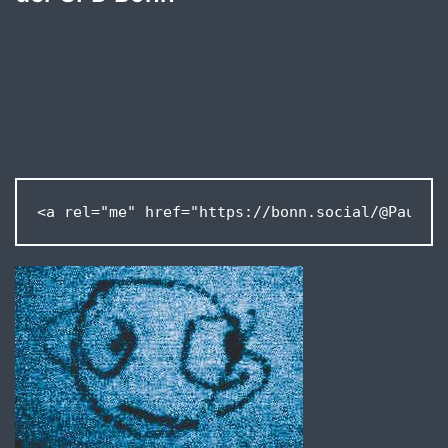
<a rel="me" href="https://bonn.social/@Pausan