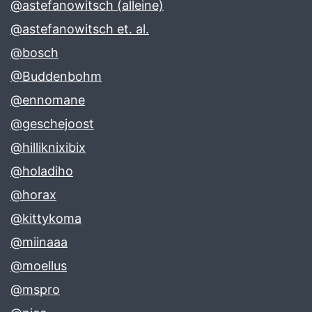
@astefanowitsch (alleine)
@astefanowitsch et. al.
@bosch
@Buddenbohm
@ennomane
@geschejoost
@hilliknixibix
@holadiho
@horax
@kittykoma
@miinaaa
@moellus
@mspro