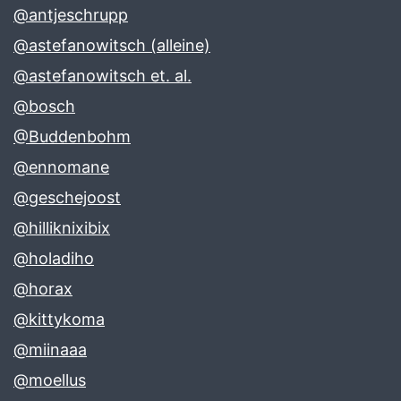
@antjeschrupp
@astefanowitsch (alleine)
@astefanowitsch et. al.
@bosch
@Buddenbohm
@ennomane
@geschejoost
@hilliknixibix
@holadiho
@horax
@kittykoma
@miinaaa
@moellus