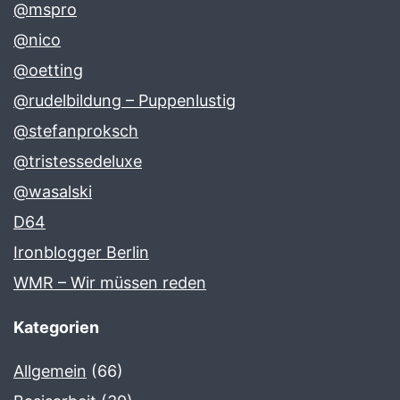
@mspro
@nico
@oetting
@rudelbildung – Puppenlustig
@stefanproksch
@tristessedeluxe
@wasalski
D64
Ironblogger Berlin
WMR – Wir müssen reden
Kategorien
Allgemein
(66)