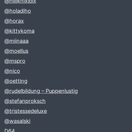
@hilliknixibix
@holadiho
@horax
@kittykoma
@miinaaa
@moellus
@mspro
@nico
@oetting
@rudelbildung – Puppenlustig
@stefanproksch
@tristessedeluxe
@wasalski
D64