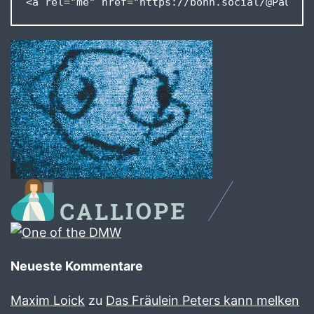
<a rel="me" href="https://bonn.social/@Pausan
Neueste Kommentare
Maxim Loick
zu
Das Fräulein Peters kann melken