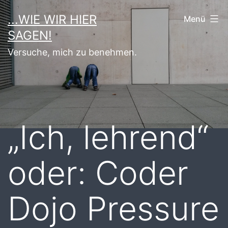
Zum
...WIE WIR HIER
Menü
Inhalt
SAGEN!
springen
Versuche, mich zu benehmen.
„Ich, lehrend“
oder: Coder
Dojo Pressure