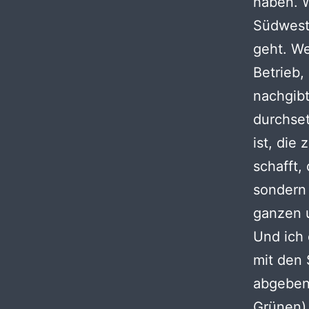
haben. W
Südweste
geht. We
Betrieb,
nachgibt
durchset
ist, die
schafft,
sondern 
ganzen u
Und ich 
mit den 
abgeben
Grünen) 