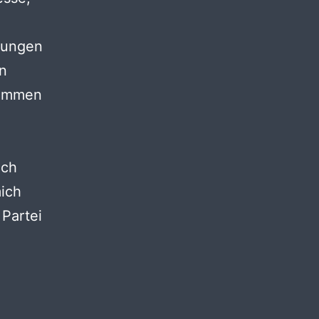
tungen
n
kommen
Ich
ich
 Partei