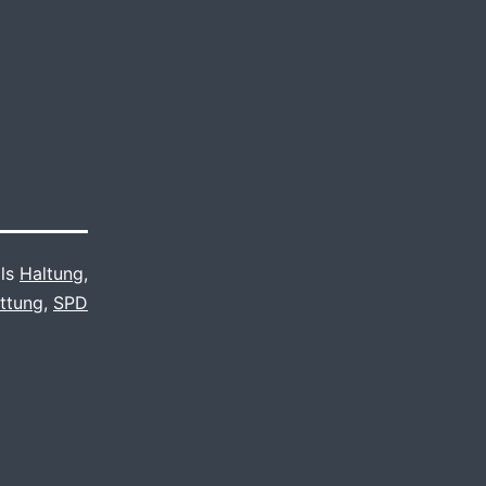
als
Haltung
,
attung
,
SPD