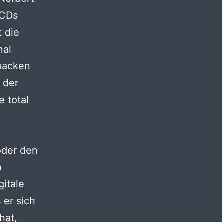
-CDs
 die
nal
Spacken
 der
 total
oder den
n
itale
 er sich
hat,