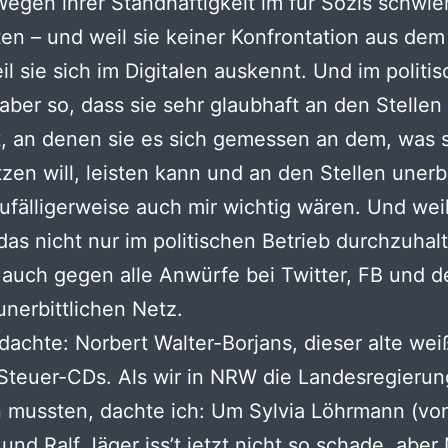
egen ihrer Standhaftigkeit im für Sozis schwie
n – und weil sie keiner Konfrontation aus de
il sie sich im Digitalen auskennt. Und im politi
 aber so, dass sie sehr glaubhaft an den Stellen
, an denen sie es sich gemessen an dem, was 
zen will, leisten kann und an den Stellen unerbi
 zufälligerweise auch mir wichtig wären. Und weil
 das nicht nur im politischen Betrieb durchzuhal
auch gegen alle Anwürfe bei Twitter, FB und 
nerbittlichen Netz.
dachte: Norbert Walter-Borjans, dieser alte we
Steuer-CDs. Als wir in NRW die Landesregierun
 mussten, dachte ich: Um Sylvia Löhrmann (vo
und Ralf Jäger iss’t jetzt nicht so schade, aber