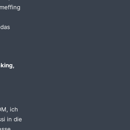
meffing
 das
aking,
DM, ich
si in die
esse,