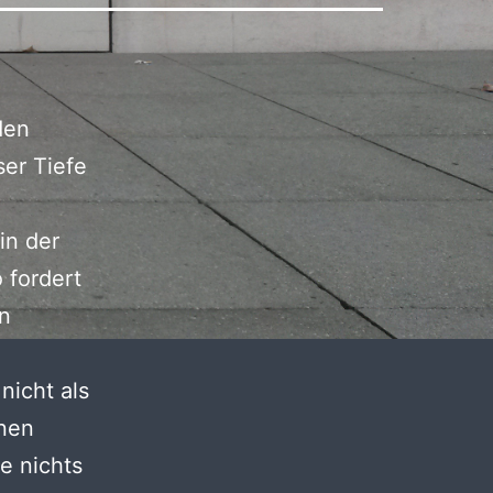
den
ser Tiefe
in der
 fordert
on
nicht als
ünen
e nichts