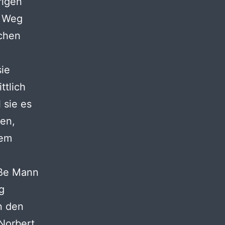
rigen
m Weg
schen
sie
ttlich
 sie es
ten,
dem
iße Mann
g
n den
 Norbert