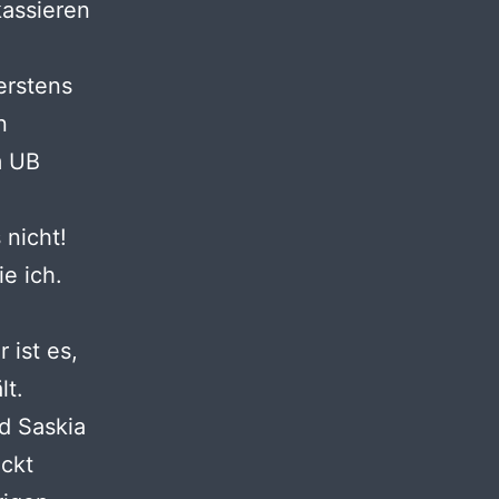
assieren
 erstens
n
m UB
 nicht!
ie ich.
 ist es,
lt.
nd Saskia
eckt