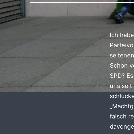
Ich habe
Parteivo
seltene
Schon vo
SPD? Es 
uns seit
schluck
„Machtge
falsch r
davonge