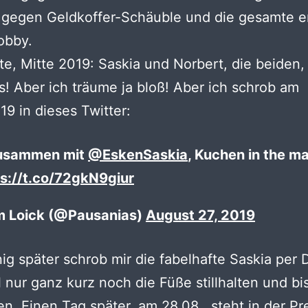
 gegen Geldkoffer-Schäuble und die gesamte e
obby.
te, Mitte 2019: Saskia und Norbert, die beiden,
! Aber ich träume ja bloß! Aber ich schrob am
19 in dieses Twitter:
Zusammen mit
@EskenSaskia
, Kuchen in the m
ps://t.co/72gkN9giur
 Loick (@Pausanias)
August 27, 2019
g später schrob mir die fabelhafte Saskia per 
l nur ganz kurz noch die Füße stillhalten und bis
n. Einen Tag später, am 28.08., steht in der Pr