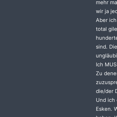
mehr ma
wir ja j
Aber ich
total gi
hundert
sind. Di
ungläubi
Ich MUSS
Zu denen
zuzuspre
die/der 
Und ich 
Esken. W