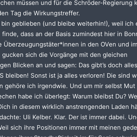
chen müssen und für die Schröder-Regierung k
eden Tag die Wirkungstreffer.
 bin geblieben (und bleibe weiterhin!), weil ich
le finde, dass an der Basis zumindest hier in Bon
e Überzeugungstäter*innen in den OVen und i
e gucken sich die Vorgänge mit den gleichen
gen Blicken an und sagen: Das gibt’s doch alles
 bleiben! Sonst ist ja alles verloren! Die sind w
 gehöre ich irgendwie. Und um mir selbst Mut
chen habe ich überlegt: Warum bleibst Du? Wer
Dich in diesem wirklich anstrengenden Laden hä
dachte: Uli Kelber. Klar. Der ist immer dabei. U
eil sich ihre Positionen immer mit meinen ged