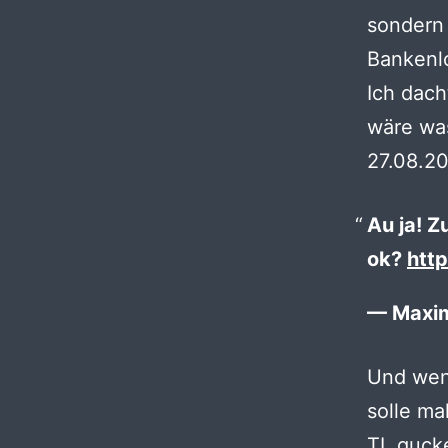
sondern
Bankenl
Ich dach
wäre was
27.08.20
Au ja! 
ok?
htt
— Maxim
Und weni
solle ma
TL gucke