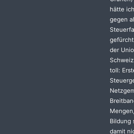
hätte ic
gegen al
Steuerfa
gefürcht
der Uni
Schweiz 
toll: Er
Steuerge
Netzgem
Breitba
Mengen, 
Bildung 
damit ni